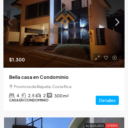
$1.300
Bella casa en Condominio
Provincia de Alajuela, Costa Rica
4
2.5
2
300
m²
Detalles
CASA EN CONDOMINIO
ALQUILADO
OFERTA