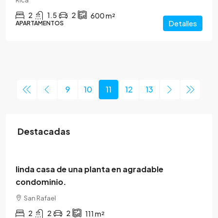
Rica
2
1.5
2
600
m²
Detalles
APARTAMENTOS
9
10
11
12
13
Destacadas
$120.000
linda casa de una planta en agradable
condominio.
San Rafael
2
2
2
111
m²