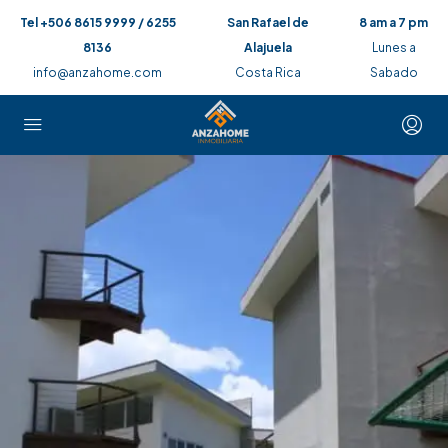
Tel +506 8615 9999 / 6255
San Rafael de
8 am a 7 pm
8136
Alajuela
Lunes a
info@anzahome.com
Costa Rica
Sabado