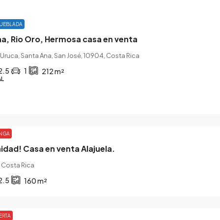
UEBLADA
a, Rio Oro, Hermosa casa en venta
 Uruca, Santa Ana, San José, 10904, Costa Rica
2.5
1
212
m²
AL
NGA
dad! Casa en venta Alajuela.
, Costa Rica
2.5
160
m²
ERTA