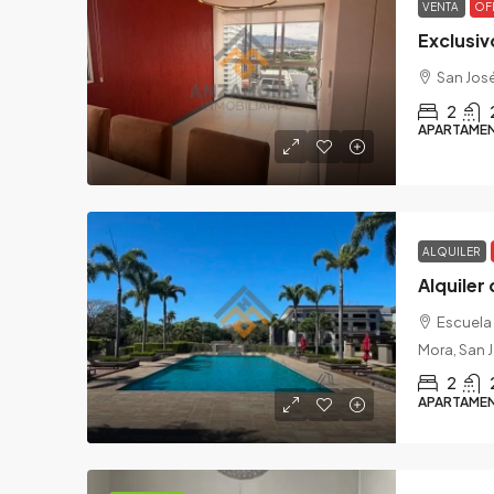
VENTA
OF
Exclusi
San José
2
APARTAME
ALQUILER
Alquile
Escuela 
Mora, San J
2
APARTAME