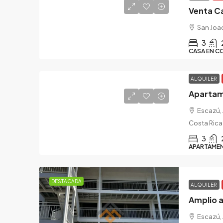
Venta C
San Joaq
3
CASA EN C
ALQUILER
Apartam
Escazú, 
Costa Rica
3
APARTAME
DESTACADA
ALQUILER
Amplio a
Escazú, 