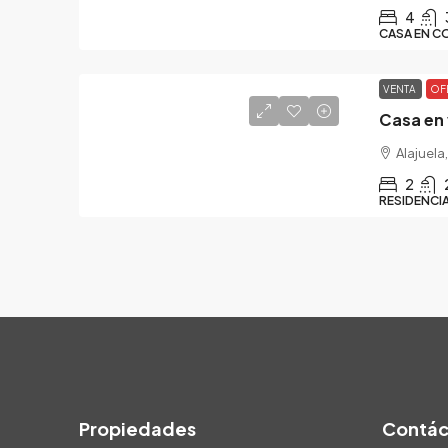
4
CASA EN C
VENTA
OF
Casa en 
Alajuela
2
RESIDENCI
Propiedades
Contác