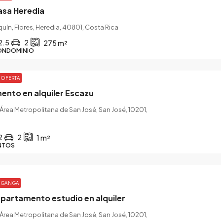
asa Heredia
uín, Flores, Heredia, 40801, Costa Rica
2.5
2
275
m²
ONDOMINIO
OFERTA
ento en alquiler Escazu
Área Metropolitana de San José, San José, 10201,
2
2
1
m²
NTOS
GANGA
partamento estudio en alquiler
Área Metropolitana de San José, San José, 10201,