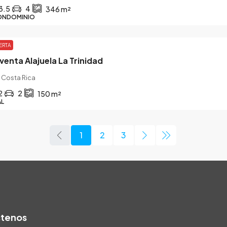
3.5
4
346
m²
ONDOMINIO
ERTA
venta Alajuela La Trinidad
, Costa Rica
2
2
150
m²
AL
1
2
3
tenos