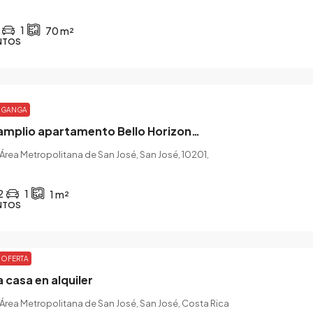
1
70
m²
NTOS
GANGA
Alquiler amplio apartamento Bello Horizonte
Área Metropolitana de San José, San José, 10201,
2
1
1
m²
NTOS
OFERTA
casa en alquiler
Área Metropolitana de San José, San José, Costa Rica