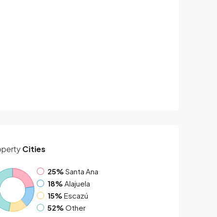
operty
Cities
25%
Santa Ana
18%
Alajuela
15%
Escazú
52%
Other