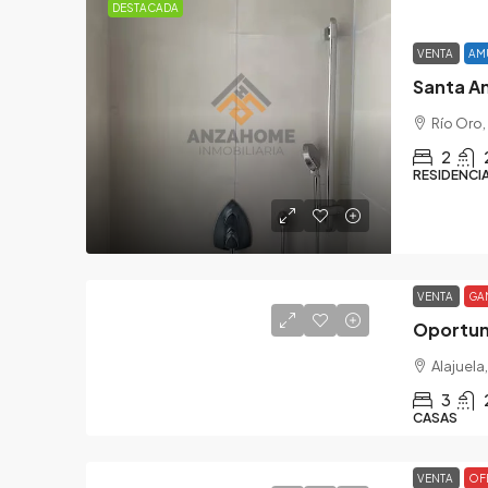
DESTACADA
VENTA
AM
Santa An
Río Oro,
2
RESIDENCI
VENTA
GA
Oportuni
Alajuela
3
CASAS
VENTA
OF