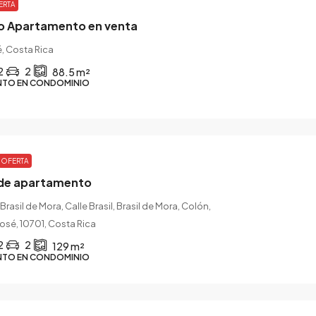
ERTA
vo Apartamento en venta
, Costa Rica
2
2
88.5
m²
NTO EN CONDOMINIO
OFERTA
r de apartamento
Brasil de Mora, Calle Brasil, Brasil de Mora, Colón,
osé, 10701, Costa Rica
2
2
129
m²
NTO EN CONDOMINIO