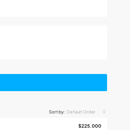
Default Order
Sort by:
$225.000