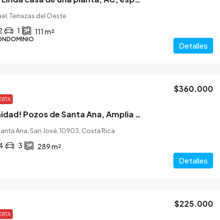
el, Terrazas del Oeste
2
1
111
m²
ONDOMINIO
Detalles
$360.000
ERTA
Oportunidad! Pozos de Santa Ana, Amplia casa de 2 pisos en residencial
anta Ana, San José, 10903, Costa Rica
4
3
289
m²
Detalles
$225.000
ERTA