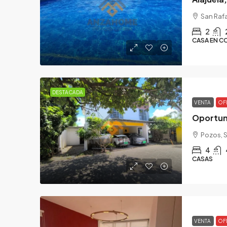
San Rafa
2
CASA EN C
DESTACADA
VENTA
OF
Pozos, S
4
CASAS
VENTA
OF