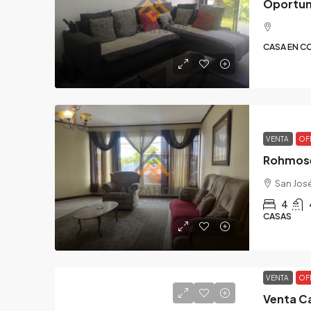
CASA EN C
VENTA
OF
Rohmose
San Jos
4
CASAS
VENTA
OF
Venta C