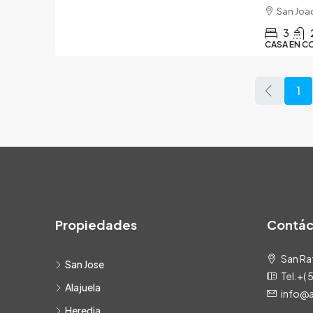
San Joaq
3
CASA EN C
1
Propiedades
Contác
San Raf
San Jose
Tel.+(
Alajuela
info@
Heredia