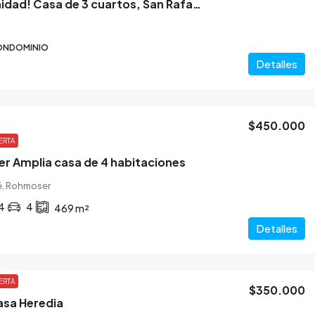
Oportunidad! Casa de 3 cuartos, San Rafael de Alajuela
ONDOMINIO
Detalles
$450.000
ERTA
r Amplia casa de 4 habitaciones
é, Rohmoser
4
4
469
m²
Detalles
ERTA
$350.000
asa Heredia