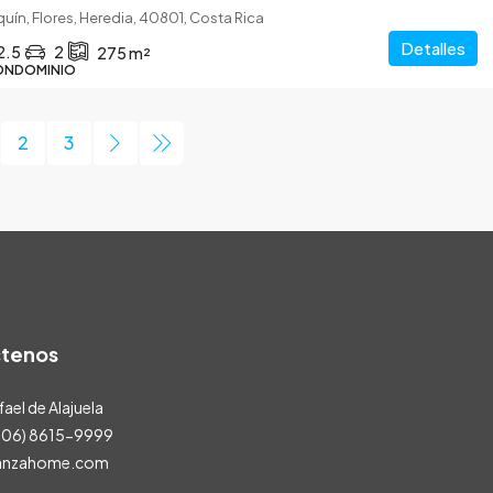
uín, Flores, Heredia, 40801, Costa Rica
Detalles
2.5
2
275
m²
ONDOMINIO
2
3
tenos
ael de Alajuela
 506) 8615-9999
anzahome.com