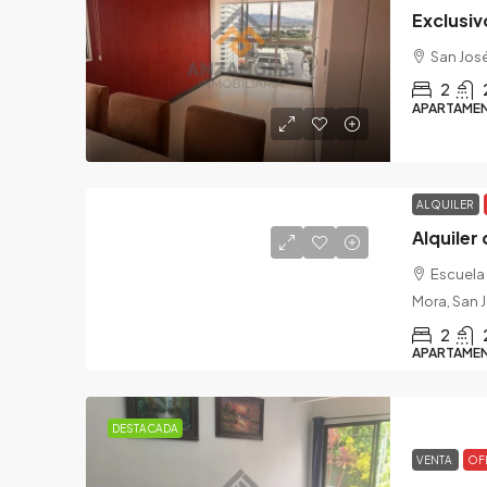
Exclusi
San José
2
APARTAME
ALQUILER
Alquile
Escuela 
Mora, San J
2
APARTAME
DESTACADA
VENTA
OF