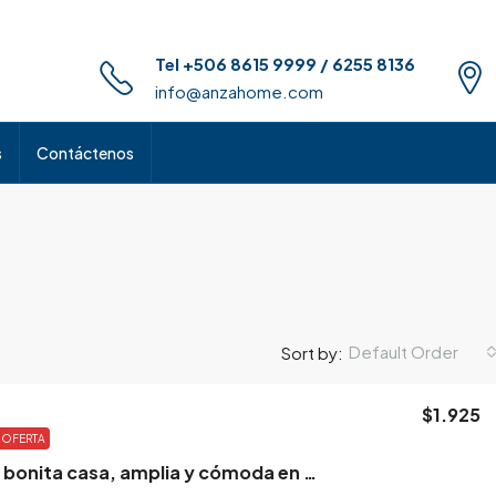
Tel +506 8615 9999 / 6255 8136
info@anzahome.com
s
Contáctenos
Default Order
Sort by:
$1.925
OFERTA
Heredia, bonita casa, amplia y cómoda en condominio.