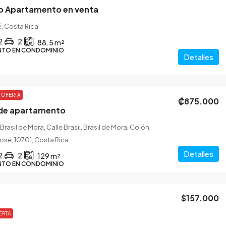
vo Apartamento en venta
, Costa Rica
2
2
88.5
m²
NTO EN CONDOMINIO
Detalles
OFERTA
₡875.000
r de apartamento
Brasil de Mora, Calle Brasil, Brasil de Mora, Colón,
osé, 10701, Costa Rica
Detalles
2
2
129
m²
NTO EN CONDOMINIO
$157.000
ERTA