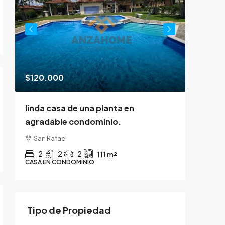
$120.000
$360.
linda casa de una planta en
Oportu
agradable condominio.
Amplia 
San Rafael
Pozos,
Rica
2
2
2
111
m²
CASA EN CONDOMINIO
4
CASAS
Tipo de Propiedad