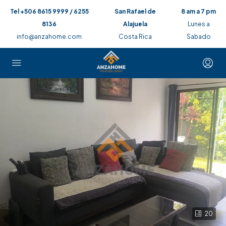
Tel +506 8615 9999 / 6255
San Rafael de
8 am a 7 pm
8136
Alajuela
Lunes a
info@anzahome.com
Costa Rica
Sabado
20