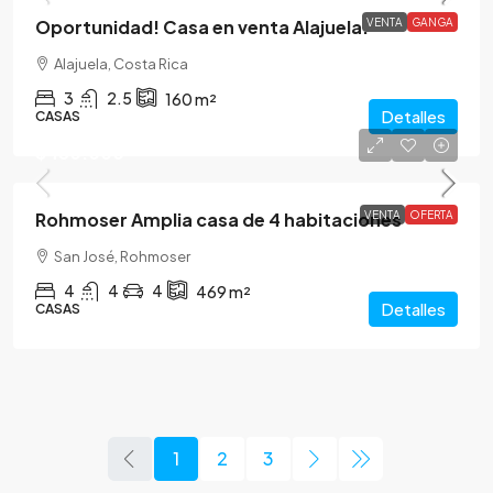
Oportunidad! Casa en venta Alajuela.
VENTA
GANGA
Alajuela, Costa Rica
3
2.5
160
m²
Detalles
CASAS
$450.000
Rohmoser Amplia casa de 4 habitaciones
VENTA
OFERTA
San José, Rohmoser
4
4
4
469
m²
Detalles
CASAS
1
2
3