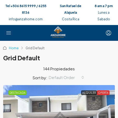
Tel +506 8615 9999 / 6255
San Rafael de
8 am a 7 pm
8136
Alajuela
Lunes a
info@anzahome.com
Costa Rica
Sabado
Home
Grid Default
Grid Default
144 Propiedades
Default Order
Sort by:
DESTACADA
ALQUILER
OFERTA