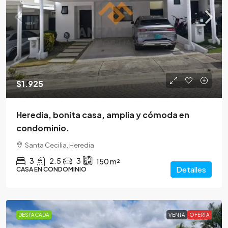
$1.925
Heredia, bonita casa, amplia y cómoda en
condominio.
Santa Cecilia, Heredia
3
2.5
3
150
m²
Detalles
CASA EN CONDOMINIO
DESTACADA
VENTA
OFERTA