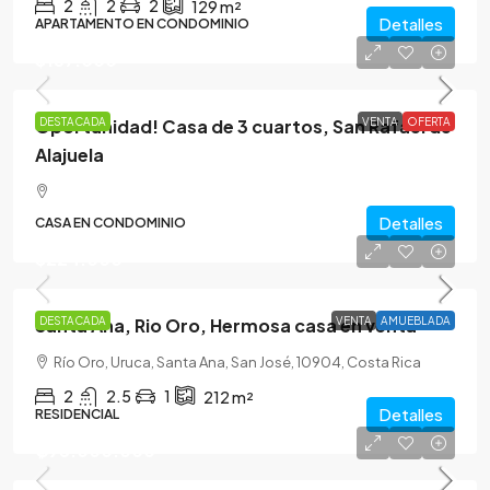
2
2
2
129
m²
Detalles
APARTAMENTO EN CONDOMINIO
$157.000
Oportunidad! Casa de 3 cuartos, San Rafael de
DESTACADA
VENTA
OFERTA
Alajuela
Detalles
CASA EN CONDOMINIO
$224.000
Santa Ana, Rio Oro, Hermosa casa en venta
DESTACADA
VENTA
AMUEBLADA
Río Oro, Uruca, Santa Ana, San José, 10904, Costa Rica
2
2.5
1
212
m²
Detalles
RESIDENCIAL
₡95.000.000