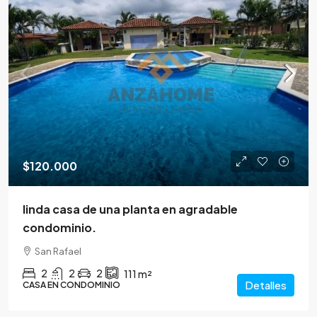
$120.000
linda casa de una planta en agradable
condominio.
San Rafael
2
2
2
111
m²
Detalles
CASA EN CONDOMINIO