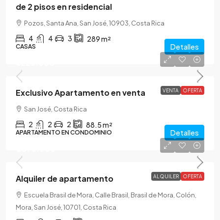
de 2 pisos en residencial
Pozos, Santa Ana, San José, 10903, Costa Rica
4
4
3
289
m²
Detalles
CASAS
$225.000
Exclusivo Apartamento en venta
VENTA
OFERTA
San José, Costa Rica
2
2
2
88.5
m²
Detalles
APARTAMENTO EN CONDOMINIO
₡875.000
Alquiler de apartamento
ALQUILER
OFERTA
Escuela Brasil de Mora, Calle Brasil, Brasil de Mora, Colón,
Mora, San José, 10701, Costa Rica