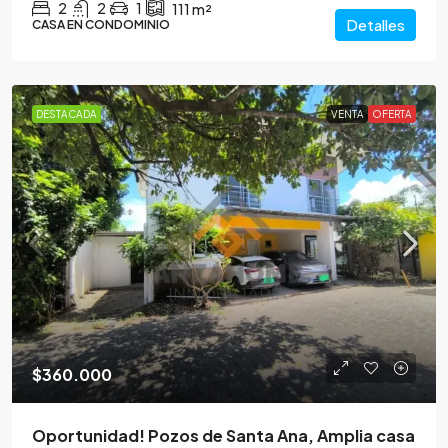
2
2
1
111
m²
Detalles
CASA EN CONDOMINIO
DESTACADA
VENTA
OFERTA
$360.000
Oportunidad! Pozos de Santa Ana, Amplia casa