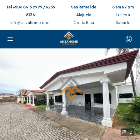
Tel +506 8615 9999 / 6255
San Rafael de
8 am a 7 pm
8136
Alajuela
Lunes a
info@anzahome.com
Costa Rica
Sabado
12