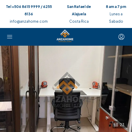
Tel +506 8615 9999 / 6255
San Rafael de
8 am a 7 pm
8136
Alajuela
Lunes a
info@anzahome.com
Costa Rica
Sabado
23