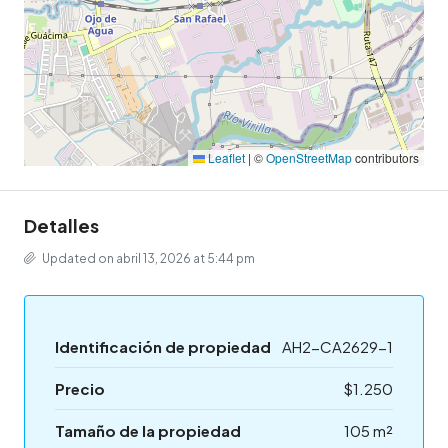
Leaflet
|
©
OpenStreetMap
contributors
Detalles
Updated on abril 13, 2026 at 5:44 pm
Identificación de propiedad
AH2-CA2629-1
Precio
$1.250
Tamaño de la propiedad
105 m²