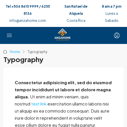
Tel +506 8615 9999 / 6255
San Rafael de
8 am a 7 pm
8136
Alajuela
Lunes a
info@anzahome.com
Costa Rica
Sabado
Home
Typography
Typography
Consectetur adipisicing elit, sed do eiusmod
tempor incididunt ut labore et dolore magna
aliqua.
Ut enim ad minim veniam, quis
nostrud
text link
exercitation ullamco laboris nisi
ut aliquip ex ea commodo consequat. Duis aute
irure dolor in reprehenderit in voluptate velit
esse cillum dolore eu fugiat nulla pariatur.