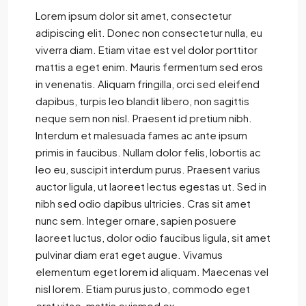
Lorem ipsum dolor sit amet, consectetur
adipiscing elit. Donec non consectetur nulla, eu
viverra diam. Etiam vitae est vel dolor porttitor
mattis a eget enim. Mauris fermentum sed eros
in venenatis. Aliquam fringilla, orci sed eleifend
dapibus, turpis leo blandit libero, non sagittis
neque sem non nisl. Praesent id pretium nibh.
Interdum et malesuada fames ac ante ipsum
primis in faucibus. Nullam dolor felis, lobortis ac
leo eu, suscipit interdum purus. Praesent varius
auctor ligula, ut laoreet lectus egestas ut. Sed in
nibh sed odio dapibus ultricies. Cras sit amet
nunc sem. Integer ornare, sapien posuere
laoreet luctus, dolor odio faucibus ligula, sit amet
pulvinar diam erat eget augue. Vivamus
elementum eget lorem id aliquam. Maecenas vel
nisl lorem. Etiam purus justo, commodo eget
erat vitae, mattis euismod ex.