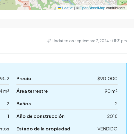
Leaflet
|
©
OpenStreetMap
contributors
Updated on septiembre 7, 2024 at 11:31 pm
28-2
Precio
$90.000
4 m²
Área terrestre
90 m²
2
Baños
2
1
Año de construcción
2018
ntos
Estado de la propiedad
VENDIDO