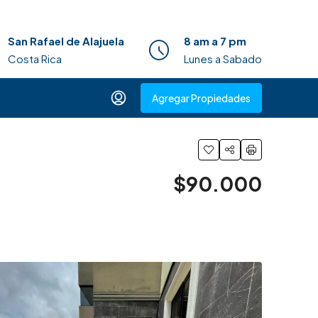
San Rafael de Alajuela
8 am a 7 pm
Costa Rica
Lunes a Sabado
Agregar Propiedades
$90.000