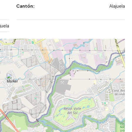
Cantón:
Alajuela
juela