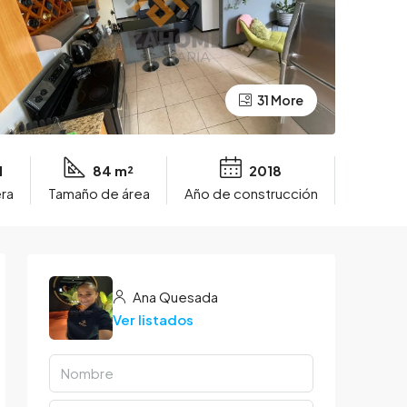
31 More
1
84 m²
2018
ra
Tamaño de área
Año de construcción
Ana Quesada
Ver listados