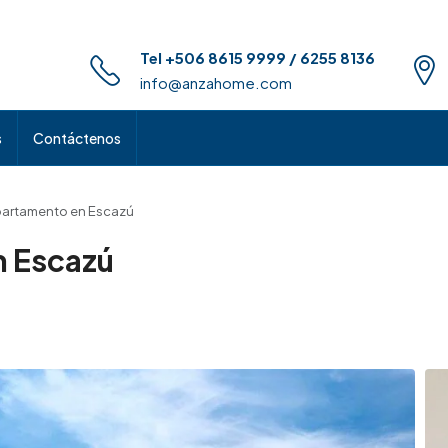
Tel +506 8615 9999 / 6255 8136
info@anzahome.com
s
Contáctenos
artamento en Escazú
 Escazú