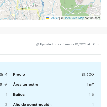
Leaflet
|
©
OpenStreetMap
contributors
Updated on septiembre 10, 2024 at 11:01 pm
25-4
Precio
$1.600
8 m²
Área terrestre
1 m²
1
Baños
1.5
2
Año de construcción
1