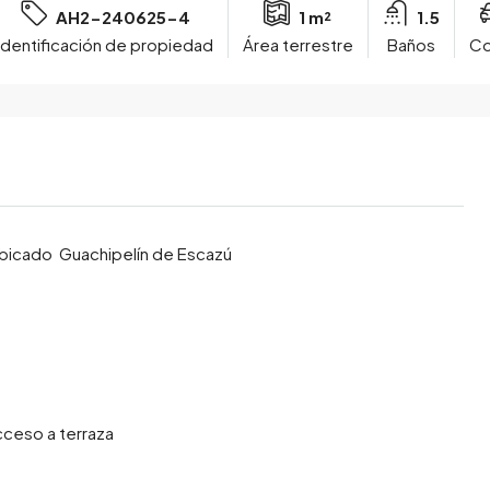
AH2-240625-4
1 m²
1.5
Identificación de propiedad
Área terrestre
Baños
Co
ubicado Guachipelín de Escazú
acceso a terraza