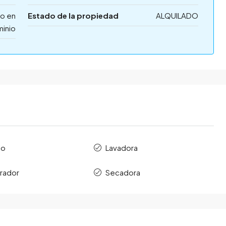
o en
Estado de la propiedad
ALQUILADO
inio
io
Lavadora
rador
Secadora