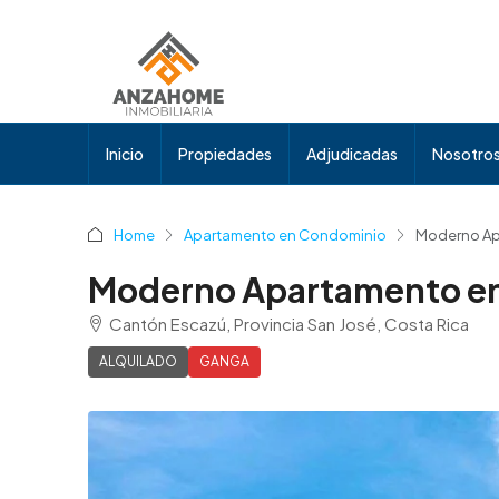
Inicio
Propiedades
Adjudicadas
Nosotro
Home
Apartamento en Condominio
Moderno Ap
Moderno Apartamento en
Cantón Escazú, Provincia San José, Costa Rica
ALQUILADO
GANGA