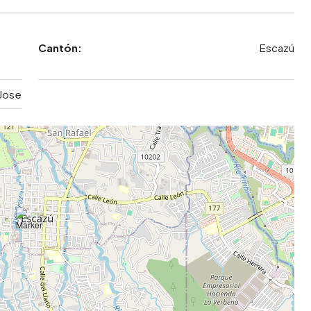
Cantón:
Escazú
Jose