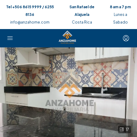
Tel +506 8615 9999 / 6255
San Rafael de
8 am a 7 pm
8136
Alajuela
Lunes a
info@anzahome.com
Costa Rica
Sabado
17