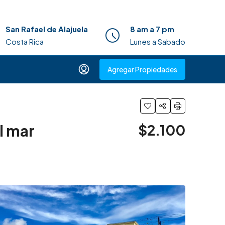
San Rafael de Alajuela
8 am a 7 pm
Costa Rica
Lunes a Sabado
Agregar Propiedades
l mar
$2.100