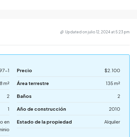
Updated on julio 12, 2024 at 5:23 pm
97-1
Precio
$2.100
18 m²
Área terrestre
135 m²
2
Baños
2
1
Año de construcción
2010
o en
Estado de la propiedad
Alquiler
inio