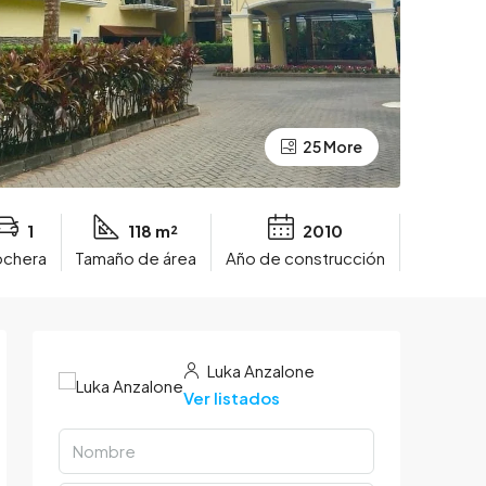
25 More
1
118 m²
2010
chera
Tamaño de área
Año de construcción
Luka Anzalone
Ver listados