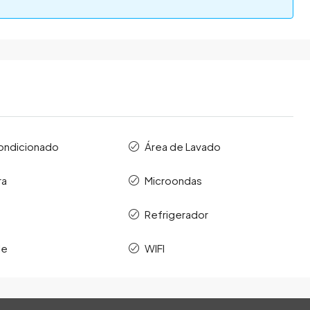
condicionado
Área de Lavado
ra
Microondas
Refrigerador
le
WIFI