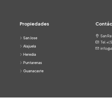
Propiedades
Contác
San Raf
San Jose
Tel.+(
Alajuela
info@
Heredia
Puntarenas
Guanacaste