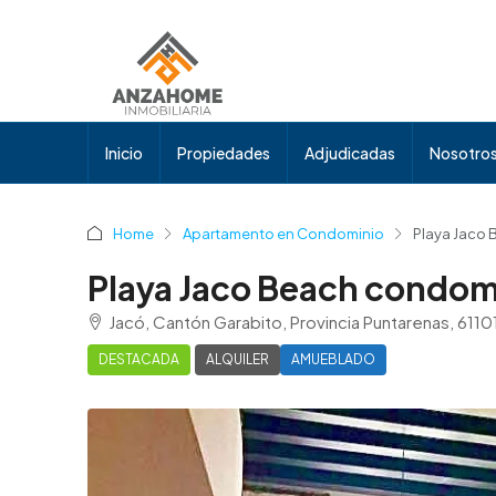
Inicio
Propiedades
Adjudicadas
Nosotro
Home
Apartamento en Condominio
Playa Jaco 
Playa Jaco Beach condomi
Jacó, Cantón Garabito, Provincia Puntarenas, 6110
DESTACADA
ALQUILER
AMUEBLADO