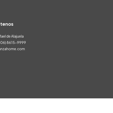
tenos
ael de Alajuela
 506) 8615-9999
anzahome.com